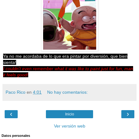
Ya no me acordaba de lo que era pintar por diversión, que bien
sienta!
I couldn't even remember what it was like to paint just for fun, man
it feels good!
Paco Rico
en
4:01
No hay comentarios:
‹
›
Inicio
Ver versión web
Datos personales